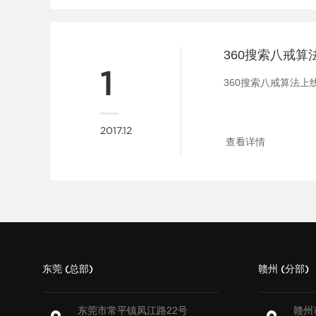
360搜索八戒算
1
360搜索八戒算法上线.
2017.12
查看详情
东莞 (总部)
赣州 (分部)
东莞市常平镇凤江路22号
赣州