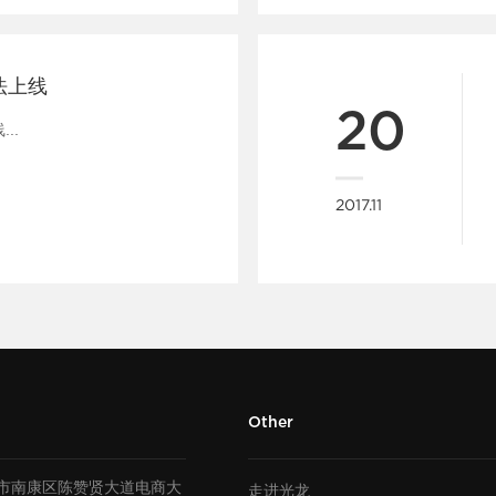
法上线
20
..
2017.11
Other
市南康区陈赞贤大道电商大
走进光龙