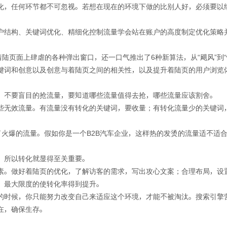
化，任何环节都不可忽视。若想在现在的环境下做的比别人好，必须要以
户结构、关键词优化、精细化控制流量学会站在账户的高度制定优化策略
着陆页面上肆虐的各种弹出窗口，还一口气推出了6种新算法，从“飓风”到
键词和创意以及创意与着陆页之间的相关性，以及提升着陆页的用户浏览
。不要盲目的抢流量，要知道哪些流量值得去抢，哪些流量应该割舍。
些无效流量。有流量没有转化的关键词，要收量；有转化流量少的关键词
了火爆的流量。假如你是一个B2B汽车企业，这样热的发烫的流量适不适
，所以转化就显得至关重要。
素。做好着陆页的优化，了解访客的需求，写出攻心文案；合理布局，设
，最大限度的使转化率得到提升。
的时候，你只能努力改变自己来适应这个环境，才能不被淘汰。搜索引擎
在，确保生存。