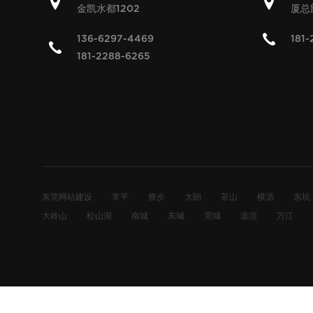
金凯水都
厦总
1202
136-6297-4469
181-
181-2288-6265
东莞网站建设
常平
寮步
大朗
茶山
横沥
东坑
大岭山
松山湖
南城
东城
莞城
道滘
万江