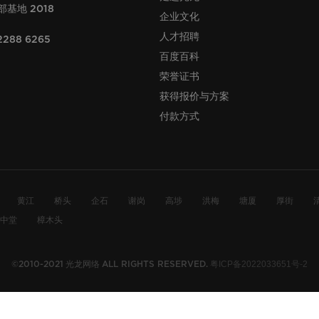
部基地
2018
企业文化
人才招聘
2288 6265
百度百科
荣誉证书
获得报价与方案
付款方式
黄江
桥头
企石
谢岗
高埗
洪梅
塘厦
厚街
中堂
樟木头
光龙网络
粤ICP备2022033651号-2
©2010-2021
ALL RIGHTS RESERVED.