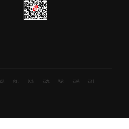
清溪
虎门
长安
石龙
凤岗
石碣
石排