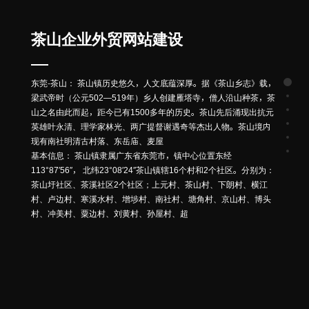
茶山企业外贸网站建设
东莞-茶山： 茶山镇历史悠久，人文底蕴深厚。据《茶山乡志》载，
梁武帝时（公元502—519年）乡人创建雁塔寺，僧人沿山种茶，茶
山之名由此而起，距今已有1500多年的历史。茶山先后涌现出抗元
英雄叶永清、理学家林光、两广提督谢遇奇等杰出人物。茶山境内
现有南社明清古村落、东岳庙、麦屋
基本信息： 茶山镇隶属广东省东莞市，镇中心位置东经
113°87′56″， 北纬23°08′24″茶山镇辖16个村和2个社区。分别为：
茶山圩社区、茶溪社区2个社区；上元村、茶山村、下朗村、横江
村、卢边村、寒溪水村、增埗村、南社村、塘角村、京山村、博头
村、冲美村、粟边村、刘黄村、孙屋村、超