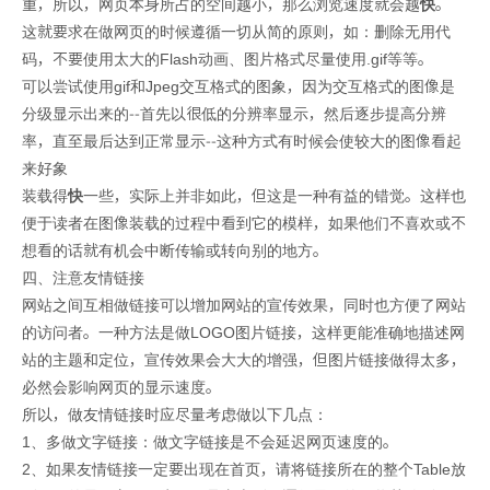
重，所以，网页本身所占的空间越小，那么浏览速度就会越
快
。
这就要求在做网页的时候遵循一切从简的原则，如：删除无用代
码，不要使用太大的Flash动画、图片格式尽量使用.gif等等。
可以尝试使用gif和Jpeg交互格式的图象，因为交互格式的图像是
分级显示出来的--首先以很低的分辨率显示，然后逐步提高分辨
率，直至最后达到正常显示--这种方式有时候会使较大的图像看起
来好象
装载得
快
一些，实际上并非如此，但这是一种有益的错觉。这样也
便于读者在图像装载的过程中看到它的模样，如果他们不喜欢或不
想看的话就有机会中断传输或转向别的地方。
四、注意友情链接
网站之间互相做链接可以增加网站的宣传效果，同时也方便了网站
的访问者。一种方法是做LOGO图片链接，这样更能准确地描述网
站的主题和定位，宣传效果会大大的增强，但图片链接做得太多，
必然会影响网页的显示速度。
所以，做友情链接时应尽量考虑做以下几点：
1、多做文字链接：做文字链接是不会延迟网页速度的。
2、如果友情链接一定要出现在首页，请将链接所在的整个Table放