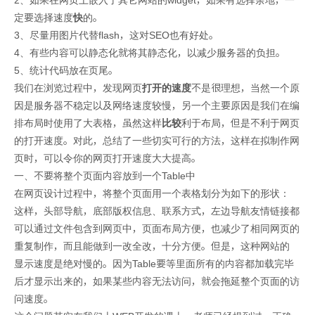
2、如果在网页上嵌入了其它网站的widget，如果有选择余地，一
定要选择速度
快
的。
3、尽量用图片代替flash，这对SEO也有好处。
4、有些内容可以静态化就将其静态化，以减少服务器的负担。
5、统计代码放在页尾。
我们在浏览过程中，发现网页
打开的速度
不是很理想，当然一个原
因是服务器不稳定以及网络速度较慢，另一个主要原因是我们在编
排布局时使用了大表格，虽然这样
比较
利于布局，但是不利于网页
的打开速度。对此，总结了一些切实可行的方法，这样在拟制作网
页时，可以令你的网页打开速度大大提高。
一、不要将整个页面内容放到一个Table中
在网页设计过程中，将整个页面用一个表格划分为如下的形状：
这样，头部导航，底部版权信息、联系方式，左边导航友情链接都
可以通过文件包含到网页中，页面布局方便，也减少了相同网页的
重复制作，而且能做到一改全改，十分方便。但是，这种网站的
显示速度是绝对慢的。因为Table要等里面所有的内容都加载完毕
后才显示出来的，如果某些内容无法访问，就会拖延整个页面的访
问速度。