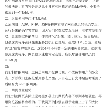
这个问题其实在我们上WEB开发的课上，老师已经提到过，正确
的做法是：将内容分割到几个具有相同格局的Table中去，不要全
都放到一个Table里。
二、尽量使用静态HTML页面
众所周知，ASP、PHP、JSP等程序实现了网页信息的动态交互，
运行起来的确非常方便，因为它们的数据交互性好，能很方便地存
取、更改数据库的内容，使网站“动”起来，如：论坛、留言板等。
但是这类程序必须先由服务器执行处理后，生成HTML页面，然后
再“送”往客户端浏览，这就不得不耗费一定的服务器资源。过多地
使用这类程序，网页显示速度肯定会慢，所以尽量使用静态的
HTML页
面。
我们制作的网站，主要是向用户提供信息，不需要和用户很多交
流，所以我们主要是采用静态页面。只有在进行文件包括时采用了
后缀名为.shtnl的网页。
三、网页尽量精简
我们浏览网页实际上是将服务器上的网页内容下载到本地硬盘，再
用浏览器解释查看的。下载网页的
快
慢在显示速度上占了很大比