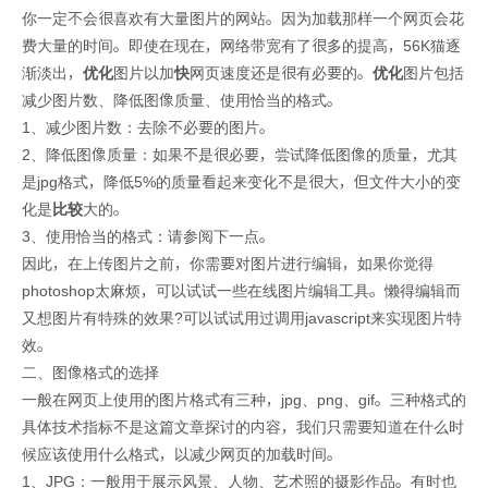
你一定不会很喜欢有大量图片的网站。因为加载那样一个网页会花
费大量的时间。即使在现在，网络带宽有了很多的提高，56K猫逐
渐淡出，
优化
图片以加
快
网页速度还是很有必要的。
优化
图片包括
减少图片数、降低图像质量、使用恰当的格式。
1、减少图片数：去除不必要的图片。
2、降低图像质量：如果不是很必要，尝试降低图像的质量，尤其
是jpg格式，降低5%的质量看起来变化不是很大，但文件大小的变
化是
比较
大的。
3、使用恰当的格式：请参阅下一点。
因此，在上传图片之前，你需要对图片进行编辑，如果你觉得
photoshop太麻烦，可以试试一些在线图片编辑工具。懒得编辑而
又想图片有特殊的效果?可以试试用过调用javascript来实现图片特
效。
二、图像格式的选择
一般在网页上使用的图片格式有三种，jpg、png、gif。三种格式的
具体技术指标不是这篇文章探讨的内容，我们只需要知道在什么时
候应该使用什么格式，以减少网页的加载时间。
1、JPG：一般用于展示风景、人物、艺术照的摄影作品。有时也