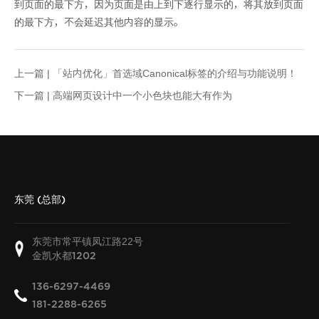
到页面的最下方，因为页面是由上到下逐行显示的，将其放到页面
的最下方，不会延迟其他内容的显示。
上一篇 |
「站内优化」首选域Canonical标签的介绍与功能说明！
下一篇 |
高端网页设计中一个小色块也能大有作为
东莞 (总部)
东莞市常平镇凤江路22号
金凯水都
1202
136-6297-4469
181-2288-6265