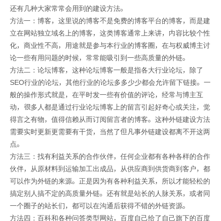
还有几种大家常常会用到的建设方法。
方法一：博客，这里说的博客不是免费的博客平台的博客，而是建
立在网站独立域名上的博客，这类博客通常上来讲，内容比较个性
化，商业性不高，用途就是参与本行业的博客圈，在与权威博主讨
论一些有用问题的时候，常常能吸引到一些高质量的外链。
方法二：论坛博客，这种论坛博客一般是指各大行业论坛，除了
SEO行业的论坛，其他行业的论坛多多少少都会允许留下链接。一
般的操作形式就是，在平时发一些有价值的评论，经常与博主互
动，很多人都是通过行业论坛博客上的留言引起好奇心或关注，觉
得言之有物，值得信赖从而订阅留言者的博客。这种外链建设方法
需要实时更新更需要有干货，当然了但凡事外链建设都离不开这两
点。
方法三：找有利益关系的合作伙伴，任何企业都有各种各样的合作
伙伴，从原材料到运输加工出成品，从供应商到供货商到客户，都
可以作为外链的来源。正是因为有各种利益关系，所以才能轻松的
搞定别人搞不定的高质量外链。还有就是站长的人脉关系，或者同
一个圈子的站长们，都可以在沟通后获得不错的外链资源。
方法四：百科和各种问答类型网站，百度自己给了自己旗下的百度