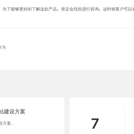
，为了能够更好的了解这款产品，肯定会找你进行咨询。这时候客户可以
作为
站建设方案
7
方案...