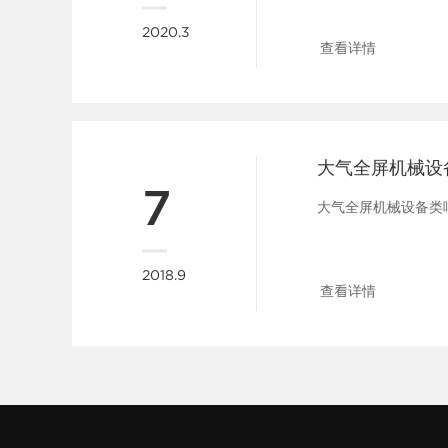
2020.3
查看详情
大气全屏机械设
7
大气全屏机械设备类响
2018.9
查看详情