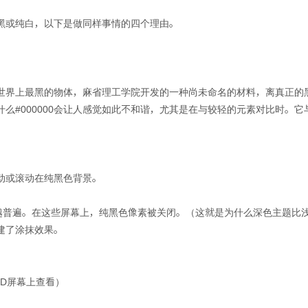
黑或纯白，以下是做同样事情的四个理由。
界上最黑的物体，麻省理工学院开发的一种尚未命名的材料，离真正的黑色
么#000000会让人感觉如此不和谐，尤其是在与较轻的元素对比时。
动或滚动在纯黑色背景。
来越普遍。在这些屏幕上，纯黑色像素被关闭。（这就是为什么深色主题比
建了涂抹效果。
LED屏幕上查看）