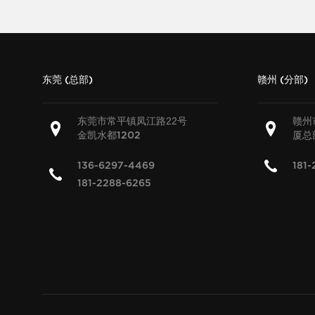
东莞 (总部)
赣州 (分部)
东莞市常平镇凤江路22号
赣州
金凯水都
厦总
1202
136-6297-4469
181-
181-2288-6265