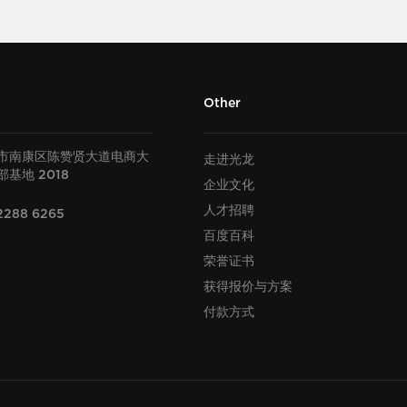
Other
市南康区陈赞贤大道电商大
走进光龙
部基地
2018
企业文化
人才招聘
2288 6265
百度百科
荣誉证书
获得报价与方案
付款方式