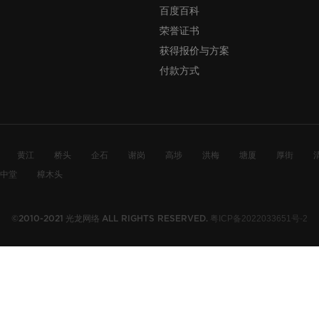
百度百科
荣誉证书
获得报价与方案
付款方式
黄江
桥头
企石
谢岗
高埗
洪梅
塘厦
厚街
中堂
樟木头
光龙网络
粤ICP备2022033651号-2
©2010-2021
ALL RIGHTS RESERVED.