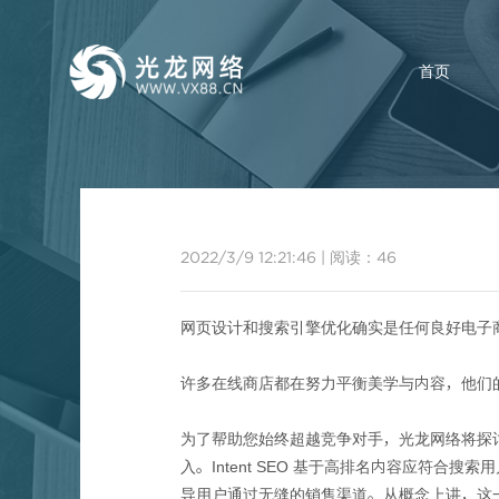
首页
2022/3/9 12:21:46
|
阅读：
46
网页设
网页设计和搜索引擎优化确实是任何良好电子
许多在线商店都在努力平衡美学与内容，他们
为了帮助您始终超越竞争对手，光龙网络将探
入。Intent SEO 基于高排名内容应符
导用户通过无缝的销售渠道。从概念上讲，这