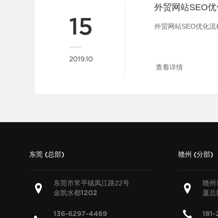
外贸网站SEO
15
外贸网站SEO优化流程
2019.10
查看详情
东莞 (总部)
赣州 (分部)
东莞市常平镇凤江路22号
赣州
金凯水都
厦总
1202
136-6297-4469
181-