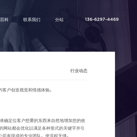
百科
联系我们
分站
136-6297-4469
行业动态
电子商务
的客户创造视觉和情感体验。
间准确定位客户想要的东西来自然地增加您的收
最好的网站都会优化以满足各种形式的关键字并引
公司有现成的专业团队，使流程无缝。