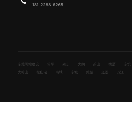
181-2288-6265
东莞网站建设
常平
寮步
大朗
茶山
横沥
东坑
大岭山
松山湖
南城
东城
莞城
道滘
万江