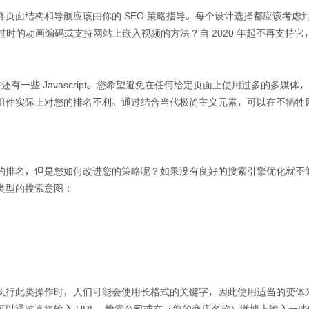
页面结构和导航应该由你的 SEO 策略指导。每个设计选择都应该考虑到
一种过时的动画编码或支持网站上嵌入视频的方法？自 2020 年起不再支
也许还有一些 Javascript。您希望避免在任何给定页面上使用过多的多
组件实际上对您的排名不利。通过结合当代极简主义元素，可以在不牺牲
的排名，但是您如何改进您的策略呢？如果没有良好的搜索引擎优化就不
类型的搜索意图：
执行此类操作时，人们可能会使用长格式的关键字，因此使用适当的变体
可以通过直接输入 URL、搜索公司或在（您的商店名称）微博上输入一