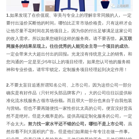
1.
如果发现了在价值观、审美与专业上的理解非常同频的人，一定
要付出溢价买断他的时间，哪怕比正常市场价格贵，只有这样才会
让他尽量不花时间在其他项目上，因为你的付出足够满足这家公司
的收入需求，所以如果您碰到这样的服务商，请不要吝惜，
从互联
网服务的结果呈现上，往往优秀的人能完全主导一个项目的成功
，
一定会带来大大超出付出的回报。光龙没有传统意义上的销售，和
您沟通的一定是至少5年以上的项目经理，如果您认可他的服务精
神和专业价值，请牢牢锁定，定制服务项目经理起到决定作用！
2.
不要太盲目追逐所谓知名公司、上市公司，因为这些公司一部分
确实是有好作品（只针对头部品牌客户），大的公司往往以提供标
准化流水线服务占领市场份额。而且很大一部分也来自于自我包装
与营销。但也不要再随便找一家性价比太高的公司，便宜没好货虽
然不是绝对，但是大概率是的。提供高端定制化服务的公司，一定
不会太大。
努力找一家水平还不错的公司，哪怕不是上市公司
，虽
然你看不到大面积的广告，但是他们如果能十年专注在做一件事，