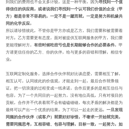
到我们的费用也不会太多计较，这是一种平衡，因为
寻找到一个值
得信任的供应商，或者说我们寻找到一个认可我们价值的企业（甲
方）都是非常不容易的，一定不是一蹴而就，一定是努力和机缘共
同的化学反应
。
所以请珍惜彼此，不管你是甲方亦或是乙方，我们需要和被需要着
对方。乙方需要更有态度，面对被提供互联网服务的甲方，我们要
更能理解对方，
有些时候吃些亏也是长期能够合作的必要条件
。甲
方请更信任你的乙方、你的伙伴，给与更多的容错和理解，相信专
业。
互联网定制化服务，选择合作伙伴就好比谈恋爱，需要相互了解，
相互认可，认同彼此的价值观，才能走到一起，最后合作就像领
证，把一切浪漫的过程变成一纸承诺，合作后更多的是相互信任与
包容，为了一个共同目的一起努力，没有地位高低，只有对项目的
贡献，合作并不代表着就不会有磕磕碰碰，每次矛盾的解决都是为
最终可以产出一个优质的结果，为了可以一起走的更远。
一旦发现
同频的合作伙伴（或客户）就要好好珍惜，不奢求一开始就完美，
需要同频思考，互相容错、包容与理解，目标一致，一起努力，如