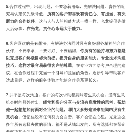
5.
合作过程中，出现问题，不要急着甩锅，先解决问题，责任的追
究与认定优先级降低，
所有的客户都喜欢有责任心、有担当、有决
断力的合作伙伴
，这与人与人的相处方式一模一样，光龙提倡先做
人后做事，
在光龙，责任心永远大于能力
。
6.
客户喜欢的是有想法、有解决办法同时具有良好服务精神的合作
伙伴，不要奉承、不要讨好、不要谄媚，
你所有的坚持与努力都是
以完成客户终极目标为前提，提升自身的服务能力，专业技术沟通
技巧，这样才最容易获得客户的尊重
，在专业方面给客户合理的建
议，在合作过程中充当一个引导和担当的角色，逐步引导帮助客户
达成目标，这样的服务体验才能使合作关系更长久。
7.
并不是每次沟通，客户的每次求助都意味着生意机会，没有生意
机会时的额外付出，
经常和客户分享与交流有启发性的思考，帮助
他一起想想如何面对企业的问题，哪怕大多数这些事短期内没有生
意机会
，但记住没有任何努力会白费，客户会记在心里。光龙这么
多年所有选择去做的事情，都不是从钱出发的，所有选择都在帮企
业解决某个问题，只有在解决问题的过程中才真正实现了我们的自