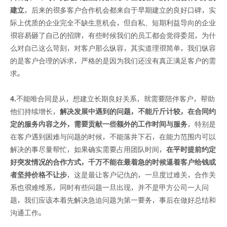
建立
，后来的很多客户合作机会都来自于早期建立的良好口碑，实
际上优质的企业完全不缺生意机会，但自私、短期利益导向的企业
很容易砸了自己的招牌，有些时候我们的员工都会觉得委屈，为什
么对自己这么苛刻，对客户那么纵容，其实道理很简单，我们纵容
的是客户合理的诉求，严格的是因为我们还没有真正满足客户的需
求。
4.
不能唯合同是从，想建立长期良好关系，就需要陪伴客户，帮助
他们持续增长，
解决发展中遇到的问题，不能斤斤计较，在合同约
定的服务内容之外，需要贡献一些额外的工作时间与服务
，特别是
在客户遇到困难与问题的时候，不能落井下石，在能力范围内可以
解决的事尽量帮忙，如果确实需要占用团队时间，
在平时提前约定
好突发情况的合作方式，千万不能在最着急的时候逼着客户给钱或
者坚持价格不让步
，这是最让客户记仇的，一旦度过难关，合作关
系也很难维系，同时有些问题一旦出现，并不是甲方公司一人问
题，我们应该本着先解决急迫问题为第一要务，事后在做好总结和
沟通工作。