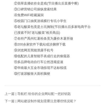
②翡翠直播砍价全是戏(节目播出后直播中断)
③口碑营销公司操纵搜索结果
④免费WiFi暗藏漏洞
⑤校园门口抽奖游戏横行专坑小学生
⑥老坛酸菜包竟是土坑腌制(节目播出后多家电商平台
已搜索不到“老坛酸菜”相关商品)
⑦名特产禹州红薯粉条竟为廉价木薯所做
⑧200余家软件下载站或涉捆绑下载
⑨浏览网页就能泄露手机号
⑩低配的儿童智能手表成行走的偷窥器
⑪多品牌电动自行车公然违规提速
⑫华南最大五金市场惊现不达标线缆
⑬打玻尿酸致大面积脑梗
上一篇 |
导航栏:给你的企业网站配一把好钥匙
下一篇 |
网站建设制作规划需要注意哪些情况呢？