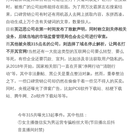
时，被推广的公司始终能排在前面。为了用万次霸屏左右搜索结
果，口碑营销公司有时还有用机器人去网上抓取内容，东拼西凑，
自动生成上万个含有关键词的文章，数量惊人。
目前
英迈思公司在第一时间发布了致歉声明，同时称立刻关停相关
业务，后续当地的市场监督管理局也会去公司进行
审查。
而
其他被央视315点名的公司，则选择了
域名停止解析，让网名打
不开其官网!
当然还有一大批这类型的互联网公司要么转型、要么
等死，有些企业还要罚款、宣判，比如涉及非法获取用户隐私的。
从2018年开始，国家相关部门一直在开展“净网行动”“清朗行
动”等，其中非法删帖、黑公关是重点整治对象。然而，重拳整治
之下，一些口碑营销公司却仍然在偷偷干着一些见不得人的买卖。
同时，央视还曝光了弹窗广告，比如PC6软件下载站、桔梗下载
站、腾牛网、Zol软件下载站等等。
今年315共曝光13起事件。其中包括：
①女主播微信实为男运营专骗粉丝大哥(节目播出后抖
音直播间封禁)