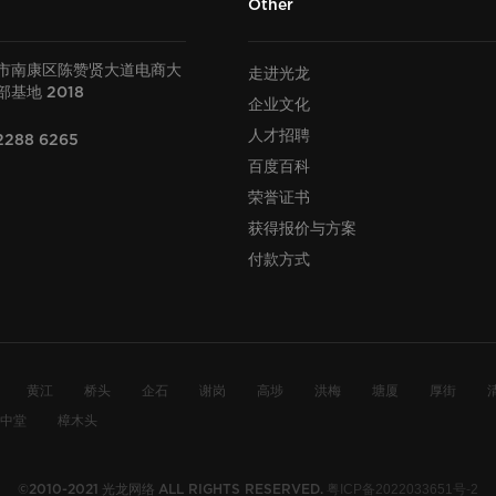
Other
市南康区陈赞贤大道电商大
走进光龙
部基地
2018
企业文化
人才招聘
2288 6265
百度百科
荣誉证书
获得报价与方案
付款方式
黄江
桥头
企石
谢岗
高埗
洪梅
塘厦
厚街
中堂
樟木头
光龙网络
粤ICP备2022033651号-2
©2010-2021
ALL RIGHTS RESERVED.