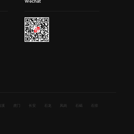
Wechat
清溪
虎门
长安
石龙
凤岗
石碣
石排