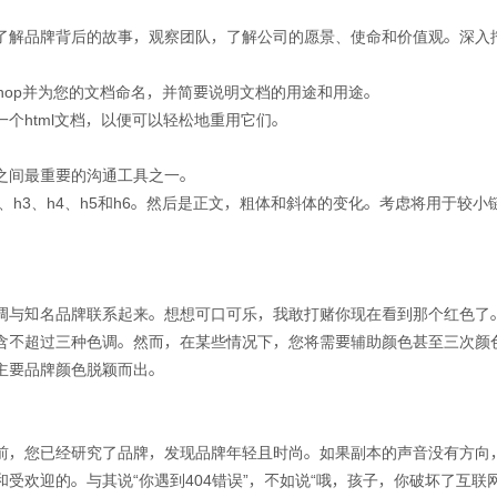
了解品牌背后的故事，观察团队，了解公司的愿景、使命和价值观。深入
shop并为您的文档命名，并简要说明文档的用途和用途。
个html文档，以便可以轻松地重用它们。
之间最重要的沟通工具之一。
2、h3、h4、h5和h6。然后是正文，粗体和斜体的变化。考虑将用于较
调与知名品牌联系起来。想想可口可乐，我敢打赌你现在看到那个红色了
含不超过三种色调。然而，在某些情况下，您将需要辅助颜色甚至三次颜
主要品牌颜色脱颖而出。
前，您已经研究了品牌，发现品牌年轻且时尚。如果副本的声音没有方向
受欢迎的。与其说“你遇到404错误”，不如说“哦，孩子，你破坏了互联网