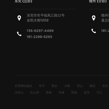
东莞 (总部)
赣州 (分部)
东莞市常平镇凤江路22号
赣州
金凯水都
厦总
1202
136-6297-4469
181-
181-2288-6265
东莞网站建设
常平
寮步
大朗
茶山
横沥
东坑
大岭山
松山湖
南城
东城
莞城
道滘
万江