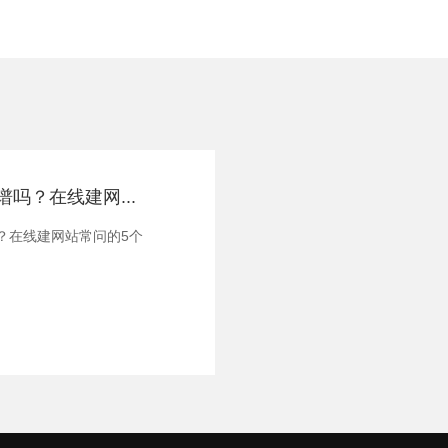
在线模板建站靠谱吗？在线建网站常问的5个问题！
？在线建网站常问的5个