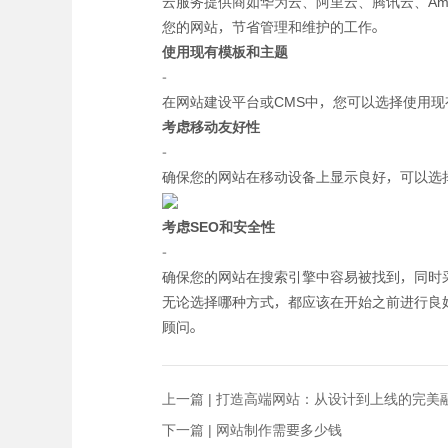
云服务提供商如华为云、阿里云、腾讯云、Amazon
您的网站，节省管理和维护的工作。
使用现有模板和主题
-
在网站建设平台或CMS中，您可以选择使用
考虑移动友好性
-
确保您的网站在移动设备上显示良好，可以选
考虑SEO和安全性
-
确保您的网站在搜索引擎中容易被找到，同时
无论选择哪种方式，都应该在开始之前进行良
顾问。
上一篇 |
打造高端网站：从设计到上线的完美
下一篇 |
网站制作需要多少钱