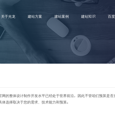
关于光龙
建站方案
建站案例
建站知识
百度
司搭建网站可以采用哪些靠谱的
官网的整体设计制作开发水平已经处于世界前沿，因此不管咱们预算是否
具体选择取决于您的需求、技术能力和预算。