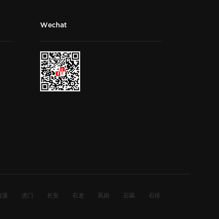
Wechat
清溪
虎门
长安
石龙
凤岗
石碣
石排