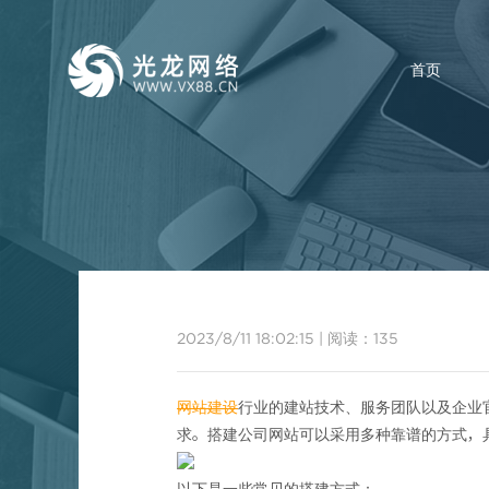
首页
给公
2023/8/11 18:02:15
|
阅读：
135
网站建设
行业的建站技术、服务团队以及企业
求。搭建公司网站可以采用多种靠谱的方式，
以下是一些常见的搭建方式：