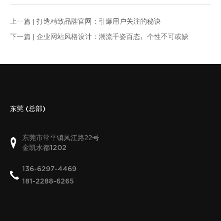
上一篇 |
打造精致品牌官网：引爆用户关注的秘诀
下一篇 |
企业网站风格设计：潮流千姿百态，个性不可或缺
东莞 (总部)
东莞市常平镇凤江路22号
金凯水都
1202
136-6297-4469
181-2288-6265