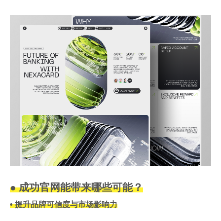
● 成功官网能带来哪些可能？
• 提升品牌可信度与市场影响力