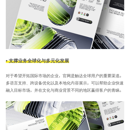
• 支撑业务全球化与多元化发展
对于希望开拓国际市场的企业，官网是触达全球用户的重要渠道。
多语言支持、跨设备优化以及本地化内容展示，可以帮助企业快速
融入目标市场，并在文化与商业背景不同的地区赢得客户的青睐。