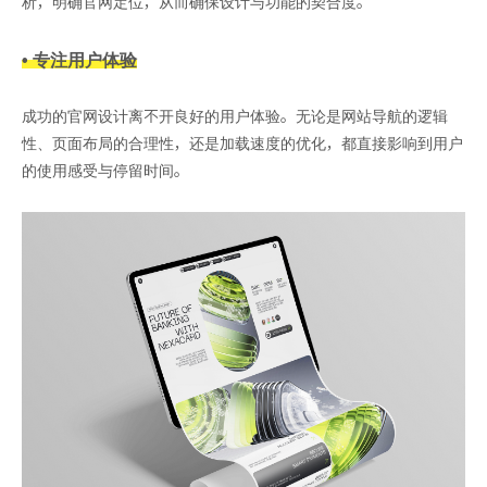
析，明确官网定位，从而确保设计与功能的契合度。
• 专注用户体验
成功的官网设计离不开良好的用户体验。无论是网站导航的逻辑
性、页面布局的合理性，还是加载速度的优化，都直接影响到用户
的使用感受与停留时间。