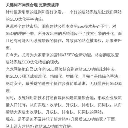
关键词布局要合理 更新要规律
针对搜索引擎的规则和喜好来看，一个好的建站系统能让我们网站
的SEO优化事半功倍。
纵观整个建站市场，很多建站公司本身的seo技术基础不牢，对
SEO的理解不够，所开发出来的系统适应不了搜索引擎的变化，而
且还有可能因为系统错误的操作，导致你的站点被降权，后果很严
重。
而今天，龙哥为大家带来的营销X7SEO全新功能，将会彻底改变
建站系统SEO优化糟糕的现状。
光龙网络把自己10年的SEO经验结合到建站SEO功能规划中去，
把SEO步骤形成标准化、精细化、智能化，且完全是纯绿色手法，
绝对安全，最关键的是整个操作步骤简单清晰，无须懂任何SEO原
理。
同时，系统利用新技术打通自媒体构建流量聚合池，形成企业级流
量入口矩阵，从而实现：收录快、升权快、排名快、拓词快，从而
帮助大家建出收录快、升权快、排名快、拓词快的网站。
现在，是不是迫不及待想了解营销X7升级后SEO功能呢？下面，
马上进入营销X7建站SEO功能大详解。