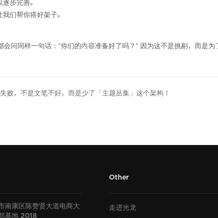
以逐步完善。
让我们帮你搭好架子。
会问同样一句话：“你们的内容准备好了吗？” 因为这不是挑剔，而是
销会失败，不是文笔不好，而是少了「主题丛集」这个架构！
Other
市南康区陈赞贤大道电商大
走进光龙
部基地
2018