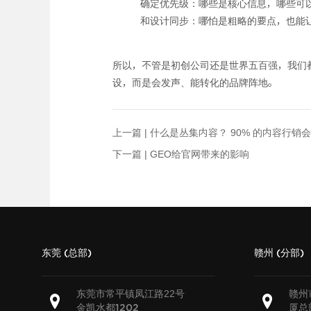
确定优先级：哪些是核心信息，哪些可
和设计同步：哪怕是粗略的要点，也能
所以，不管是初创公司还是世界五百强，我们都
设，而是会发声、能转化的品牌阵地。
上一篇 |
什么是丛集内容？ 90% 的内容行
下一篇 |
GEO给官网带来的影响
东莞 (总部)
赣州 (分部)
东莞市常平镇凤江路22号
赣州
金凯水都
厦总
1202