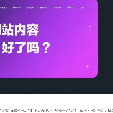
我们后面慢慢补。” 听上去合理，但经验告诉我们，这样的网站最后大概