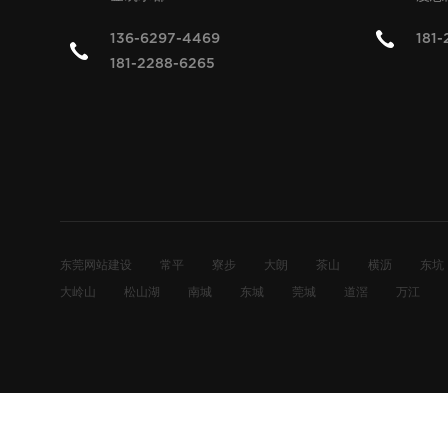
136-6297-4469
181-
181-2288-6265
东莞网站建设
常平
寮步
大朗
茶山
横沥
东坑
大岭山
松山湖
南城
东城
莞城
道滘
万江