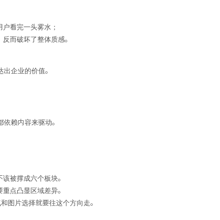
用户看完一头雾水；
，反而破坏了整体质感。
达出企业的价值。
都依赖内容来驱动。
不该被撑成六个板块。
要重点凸显区域差异。
气和图片选择就要往这个方向走。