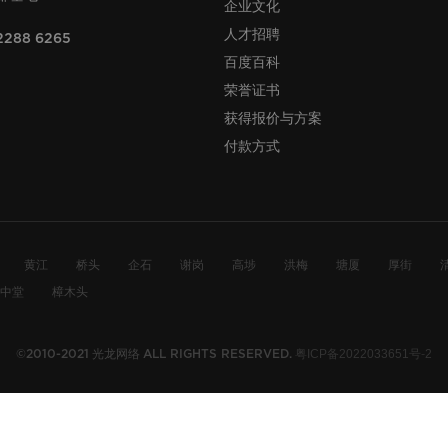
企业文化
人才招聘
2288 6265
百度百科
荣誉证书
获得报价与方案
付款方式
黄江
桥头
企石
谢岗
高埗
洪梅
塘厦
厚街
中堂
樟木头
光龙网络
粤ICP备2022033651号-2
©2010-2021
ALL RIGHTS RESERVED.