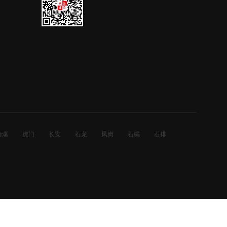
清溪
虎门
长安
石龙
凤岗
石碣
石排