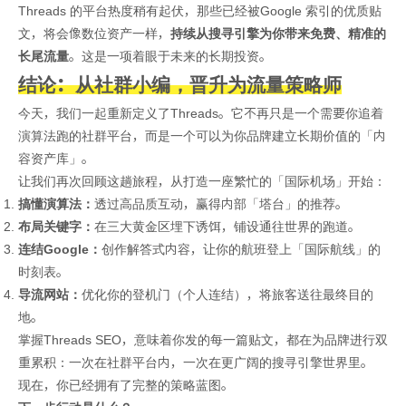
Threads 的平台热度稍有起伏，那些已经被Google 索引的优质贴
文，将会像数位资产一样，
持续从搜寻引擎为你带来免费、精准的
长尾流量
。这是一项着眼于未来的长期投资。
结论：从社群小编，晋升为流量策略师
今天，我们一起重新定义了Threads。它不再只是一个需要你追着
演算法跑的社群平台，而是一个可以为你品牌建立长期价值的「内
容资产库」。
让我们再次回顾这趟旅程，从打造一座繁忙的「国际机场」开始：
搞懂演算法：
透过高品质互动，赢得内部「塔台」的推荐。
布局关键字：
在三大黄金区埋下诱饵，铺设通往世界的跑道。
连结Google：
创作解答式内容，让你的航班登上「国际航线」的
时刻表。
导流网站：
优化你的登机门（个人连结），将旅客送往最终目的
地。
掌握Threads SEO，意味着你发的每一篇贴文，都在为品牌进行双
重累积：一次在社群平台内，一次在更广阔的搜寻引擎世界里。
现在，你已经拥有了完整的策略蓝图。