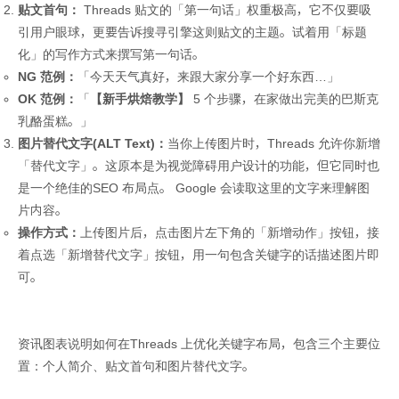
贴文首句：
Threads 贴文的「第一句话」权重极高，它不仅要吸
引用户眼球，更要告诉搜寻引擎这则贴文的主题。试着用「标题
化」的写作方式来撰写第一句话。
NG 范例：
「今天天气真好，来跟大家分享一个好东西…」
OK 范例：
「
【新手烘焙教学】
5 个步骤，在家做出完美的巴斯克
乳酪蛋糕。」
图片替代文字(ALT Text)：
当你上传图片时，Threads 允许你新增
「替代文字」。这原本是为视觉障碍用户设计的功能，但它同时也
是一个绝佳的SEO 布局点。 Google 会读取这里的文字来理解图
片内容。
操作方式：
上传图片后，点击图片左下角的「新增动作」按钮，接
着点选「新增替代文字」按钮，用一句包含关键字的话描述图片即
可。
资讯图表说明如何在Threads 上优化关键字布局，包含三个主要位
置：个人简介、贴文首句和图片替代文字。