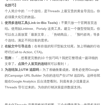
化技巧】
个人简介中的「一个连结」是Threads 上最宝贵的黄金导流位。你
必须最大化它的效益。
使用多连结工具(Link-in-Bio Tools)：
不要只放一个官网首页连
结。使用如Linktree、Portaly 这类工具，建立一个微型登陆页。你
可以在上面放置「最新文章」、「热销商品」、「预约咨询」等多
个连结，满足不同访客的需求。
在贴文中引导点击：
在有价值的知识型贴文结尾，加上明确的行动
呼吁(Call-to-Action, CTA)。
范例：
「…想看更完整的10 个技巧吗？我把它整理成一篇详细的
文章了，
点我个人首页的连结
就可以看到！」
为连结加上UTM 追踪码：
为了准确衡量成效，请务必使用Google
的Campaign URL Builder 为你的连结产生UTM 追踪码。这样你就
能在Google Analytics 后台清楚看到，到底有多少流量是从
Threads 导引过来的，为你的行销决策提供数据支持。
最大化Threads 流量策略的流程图，三个步骤依序为：使用多连结