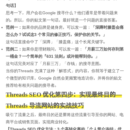
句话】
思考一下，用户会在Google 搜寻什么？他们通常是带着问题来
的。所以，你的贴文第一句话，最好就是一个问题的直接答案。
范例一：
如果你的品牌是健身房，可以发一篇：
「深蹲时膝盖会痛
怎么办？试试这3 个常见的修正技巧，保护你的关节。」
这句话直接命中了「深蹲」「膝盖痛」这个长尾关键字。
范例二：
如果你是理财顾问，可以发一篇：
「月薪三万如何存到第
一桶金？一个简单的『631 法则』或许能帮到你。」
这句话完美对应了「月薪三万」「存钱」的搜寻意图。
当你的Threads 充满了这种「解答式」的内容，你就等于建立了一
个微型的知识库，Google 自然会更频繁地造访你，并将你的贴文
推荐给有相关问题的搜寻者。
Threads SEO 优化第四步：实现最终目的—
Threads 导流网站的实战技巧
吸引了流量之后，最终目的还是要将这些流量引导至你的网站、电
商平台或销售页面，实现商业转化。
【Threads SEO 优化方法：3 个高转化率的「个人简介连结」优