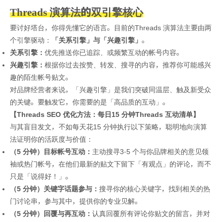
Threads 演算法的双引擎核心
要讨好塔台，你得先懂它的语言。目前的Threads 演算法主要由两
个引擎驱动：
「关系引擎」与「兴趣引擎」
。
关系引擎：
优先推送你已追踪、或频繁互动的帐号内容。
兴趣引擎：
根据你过去按赞、转发、搜寻的内容，推荐你可能感兴
趣的陌生帐号贴文。
对品牌经营者来说，「兴趣引擎」是我们突破同温层、触及新受众
的关键。要触发它，你需要的是「高品质的互动」。
【Threads SEO 优化方法：每日15 分钟Threads 互动清单】
与其盲目发文，不如每天花15 分钟执行以下策略，聪明地向演算
法证明你的活跃度与价值：
（5 分钟）目标帐号互动：
主动搜寻3-5 个与你品牌相关的意见领
袖或热门帐号，在他们最新的贴文下留下「有观点」的评论，而不
只是「说得好！」。
（5 分钟）关键字话题参与：
搜寻你的核心关键字，找到相关的热
门讨论串，参与其中，提供你的专业见解。
（5 分钟）回覆与再互动：
认真回覆所有评论你贴文的留言，并对