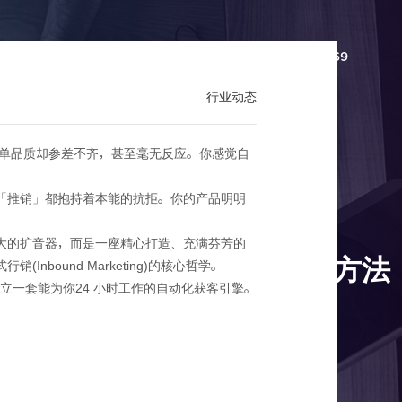
百科
联系我们
分站
136-6297-4469
行业动态
客户名单品质却参差不齐，甚至毫无反应。你感觉自
「推销」都抱持着本能的抗拒。你的产品明明
大的扩音器，而是一座精心打造、充满芬芳的
客式行销，让客户自己找上门的科学方法
ound Marketing)的核心哲学。
立一套能为你24 小时工作的自动化获客引擎。