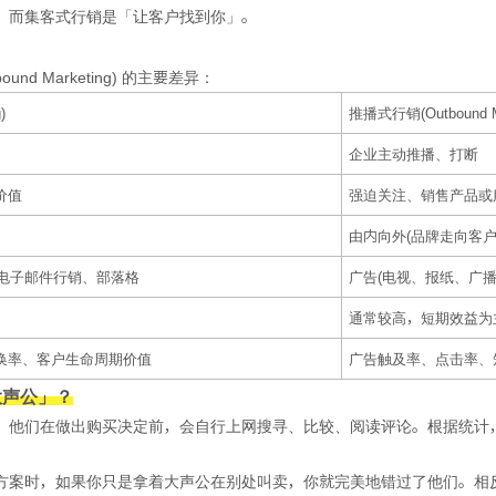
，而集客式行销是「让客户找到你」。
d Marketing) 的主要差异：
)
推播式行销(Outbound Ma
企业主动推播、打断
价值
强迫关注、销售产品或
由内向外(品牌走向客户
、电子邮件行销、部落格
广告(电视、报纸、广
通常较高，短期效益为
换率、客户生命周期价值
广告触及率、点击率、
大声公」？
他们在做出购买决定前，会自行上网搜寻、比较、阅读评论。根据统计，超过
。
方案时，如果你只是拿着大声公在别处叫卖，你就完美地错过了他们。相