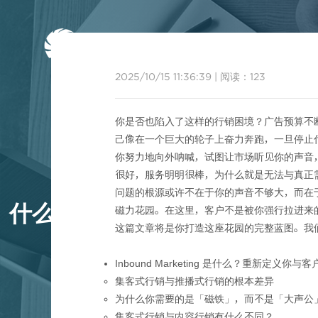
首页
2025/10/15 11:36:39
|
阅读：
123
你是否也陷入了这样的行销困境？广告预算不断追加
己像在一个巨大的轮子上奋力奔跑，一旦停止
你努力地向外呐喊，试图让市场听见你的声音
很好，服务明明很棒，为什么就是无法与真正
问题的根源或许不在于你的声音不够大，而在
什么是集客式行销(Inbound 
磁力花园。在这里，客户不是被你强行拉进来的，而
这篇文章将是你打造这座花园的完整蓝图。我们
Inbound Marketing 是什么？重新定义你与
集客式行销与推播式行销的根本差异
为什么你需要的是「磁铁」，而不是「大声公
集客式行销与内容行销有什么不同？