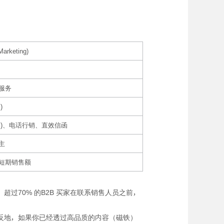
rketing)
服务
)
播)、电话行销、直效信函
主
短期销售额
70% 的B2B 买家在联系销售人员之前，
反地，如果你已经透过高品质的内容（磁铁）