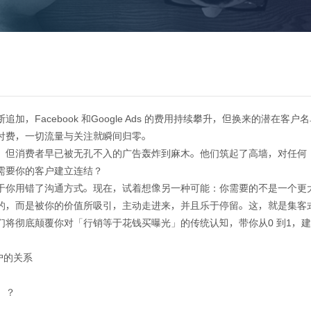
关于光龙
建站方案
建站案例
建站知识
百度
，Facebook 和Google Ads 的费用持续攀升，但换来的潜在
付费，一切流量与关注就瞬间归零。
，但消费者早已被无孔不入的广告轰炸到麻木。他们筑起了高墙，对任何
需要你的客户建立连结？
于你用错了沟通方式。现在，试着想像另一种可能：你需要的不是一个更
Marketing) ? 一篇看懂集
是被你的价值所吸引，主动走进来，并且乐于停留。这，就是集客式行销(Inb
将彻底颠覆你对「行销等于花钱买曝光」的传统认知，带你从0 到1，建
客户的关系
」？