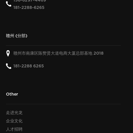
136-6297-4469
181-2288-6265
赣州 (分部)
赣州市南康区陈赞贤大道电商大厦总部基地
2018
181-2288 6265
Other
走进光龙
企业文化
人才招聘