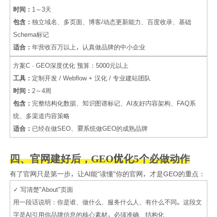
时间：
1～3天
包含：
独立域名、多页面、博客/动态更新能力、百度收录、基础
Schema标记
适合：
年营收百万以上，认真做品牌的中小企业
方案C · GEO深度优化 预算：5000元以上
工具：
定制开发 / Webflow + 汉化 / 专业建站团队
时间：
2～4周
包含：
完整结构化数据、知识图谱标记、AI友好内容架构、FAQ系
统、多渠道内容策略
适合：
已经在做SEO、要系统做GEO的成熟品牌
四、官网建好后，GEO优化5个必做动作
有了官网只是第一步，让AI能"读懂"你的官网，才是GEO的重点：
✓ 写清楚"About"页面
用一段话说明：你是谁、做什么、服务什么人、有什么不同。这段文
字是AI引用你品牌信息的核心素材，必须准确、结构化