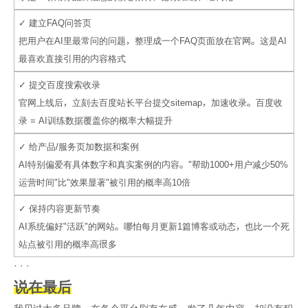
✓ 建立FAQ问答页
把用户在AI里最常问的问题，整理成一个FAQ页面放在官网。这是AI
最喜欢直接引用的内容格式
✓ 提交百度搜索收录
官网上线后，立刻去百度站长平台提交sitemap，加速收录。百度收
录 = AI训练数据覆盖你的概率大幅提升
✓ 给产品/服务页加数据和案例
AI特别偏爱有具体数字和真实案例的内容。"帮助1000+用户减少50%
运营时间"比"效果显著"被引用的概率高10倍
✓ 保持内容更新节奏
AI系统偏好"活跃"的网站。哪怕每月更新1篇博客或动态，也比一个死
站点被引用的概率高很多
· · ·
说在最后