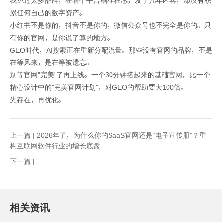
我见过太多品牌，在各个平台刷存在感，发了几年内容，却没有积
累任何自己的数字资产。
小红书不是你的，抖音不是你的，微信公众号也不完全是你的。只
有你的官网，是你说了算的地方。
GEO时代，AI搜索正在重新分配流量。那些没有官网的品牌，不是
在等风来，是在等被遗忘。
别等官网"完美"了再上线。一个30分钟搭起来的基础官网，比一个
精心设计中的"完美官网计划"，对GEO的帮助要大100倍。
先存在，再优化。
上一篇 |
2026年了，为什么你的SaaS官网还是“电子宣传册”？重
构互联网软件行业的增长底盘
下一篇 |
相关资讯