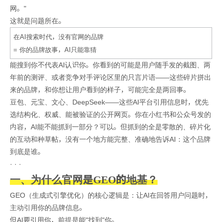
网。"
这就是问题所在。
在AI搜索时代，没有官网的品牌
= 你的品牌故事，AI只能靠猜
能搜到你不代表AI认识你。你看到的可能是用户随手发的截图、两
年前的测评、或者竞争对手评论区里的只言片语——这些碎片拼出
来的品牌，和你想让用户看到的样子，可能完全是两回事。
豆包、元宝、文心、DeepSeek——这些AI平台引用信息时，优先
选结构化、权威、能被验证的公开网页。你在小红书和公众号发的
内容，AI能不能抓到一部分？可以。但抓到的全是零散的、碎片化
的互动和种草帖，没有一个地方能完整、准确地告诉AI：这个品牌
到底是谁。
· · ·
一、为什么官网是GEO的地基？
GEO（生成式引擎优化）的核心逻辑是：让AI在回答用户问题时，
主动引用你的品牌信息。
但AI要引用你，前提是能"找到"你。