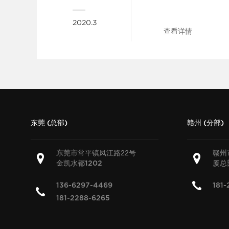
2020.3
查看详情
东莞 (总部)
赣州 (分部)
东莞市常平镇凤江路22号
赣州
金凯水都
厦总
1202
136-6297-4469
181-
181-2288-6265