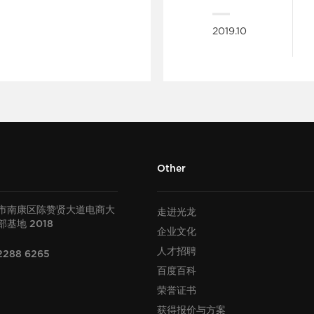
2019.10
Other
市南康区陈赞贤大道电商大
走进光龙
部基地
2018
企业文化
人才招聘
2288 6265
百度百科
荣誉证书
获得报价与方案