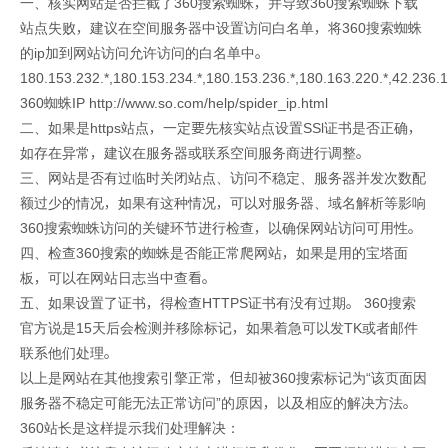
一、核实网站是否拦截了360搜索蜘蛛，并导致360搜索蜘蛛下载
站点失败，建议在空间服务器中设置访问白名单，将360搜索蜘蛛
的ip加到网站访问允许访问的白名单中。
180.153.232.*,180.153.234.*,180.153.236.*,180.163.220.*,42.236.101
360蜘蛛IP http://www.so.com/help/spider_ip.html
二、如果是https站点，一定要先核实站点设置SSl证书是否正确，
如存在异常，建议在服务器或联系空间服务商进行调整。
三、网站是否有过临时关闭站点、访问不稳定、服务器并发次数配
额过少的情况，如果有这种情况，可以对服务器、域名解析等影响
360搜索蜘蛛访问的关键环节进行检查，以确保网站访问可用性。
四、检查360搜索的蜘蛛是否能正常爬网站，如果是用的宝塔面
板，可以在网站日志当中查看。
五、如果设置了证书，得检查HTTPS证书有没有过期。 360搜索
官方说是15天后会检测并移除标记，如果着急可以发TK或者邮件
联系他们处理。
以上是网站在其他搜索引擎正常，但却被360搜索标记为“该页面因
服务器不稳定可能无法正常访问”的原因，以及相应的解决方法。
360站长是这样提示我们处理解决：