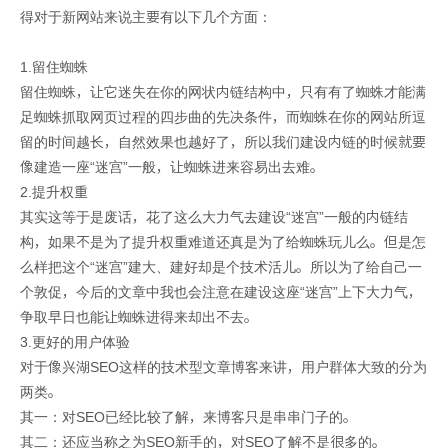
得对于新网站来说主要有以下几个方面：
1.留住蜘蛛
留住蜘蛛，让它迷失在你的网状内链结构中，只有有了蜘蛛才能满
足蜘蛛抓取网页过程的四步曲的先决条件，而蜘蛛在你的网站所逗
留的时间越长，自然效果也越好了，所以我们建设内链的时候就要
像建造一座“迷宫”一般，让蜘蛛进来容易出去难。
2.提升权重
其实这等于是废话，花了这么大力气去建设“迷宫”一般的内链结
构，如果不是为了提升权重难道还真是为了给蜘蛛玩儿么。但是怎
么样把这个“迷宫”建大、建好却是个技术活儿。所以为了给自己一
个敦促，今后的文章中我也会注意在建设这座“迷宫”上下大力气，
争取早日也能让蜘蛛进得来却出不去。
3.更好的用户体验
对于像兴湖SEO这样的技术型文章博客来讲，用户群体大致的分为
两类。
其一：对SEO已经比较了解，来博客只是串串门子的。
其二：还应当称之为SEO新手的，对SEO了解不是很多的。