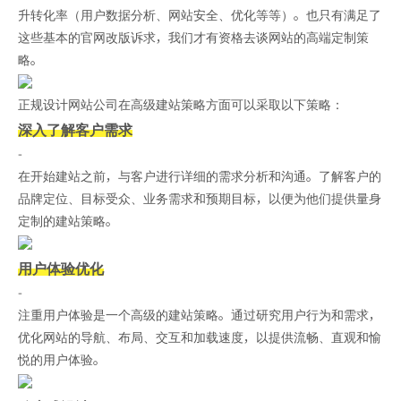
升转化率（用户数据分析、网站安全、优化等等）。也只有满足了
这些基本的官网改版诉求，我们才有资格去谈网站的高端定制策
略。
正规设计网站公司在高级建站策略方面可以采取以下策略：
深入了解客户需求
-
在开始建站之前，与客户进行详细的需求分析和沟通。了解客户的
品牌定位、目标受众、业务需求和预期目标，以便为他们提供量身
定制的建站策略。
用户体验优化
-
注重用户体验是一个高级的建站策略。通过研究用户行为和需求，
优化网站的导航、布局、交互和加载速度，以提供流畅、直观和愉
悦的用户体验。