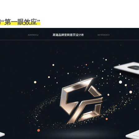
牌的“第一眼效应”