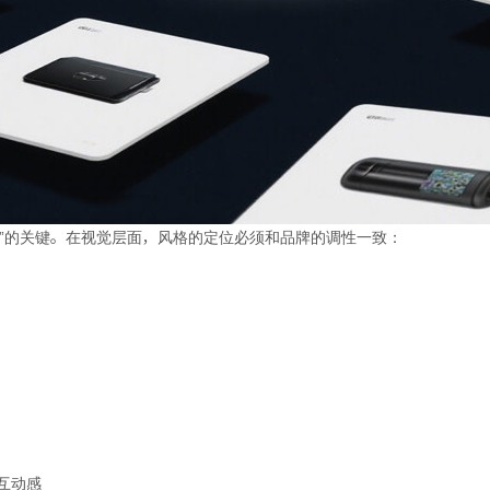
圈”的关键。在视觉层面，风格的定位必须和品牌的调性一致：
强互动感