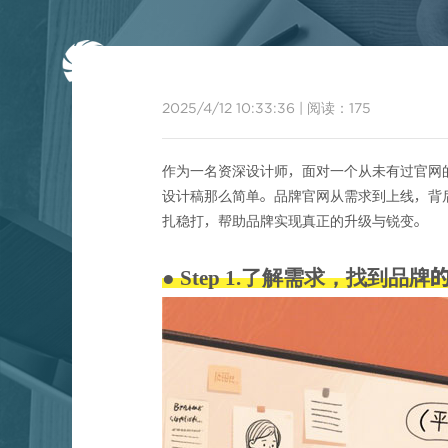
首页
2025/4/12 10:33:36
|
阅读：
175
作为一名资深设计师，面对一个从未有过官网
设计稿那么简单。品牌官网从需求到上线，背
扎稳打，帮助品牌实现真正的升级与锐变。
● Step 1.了解需求，找到品牌
从0到1打造爆