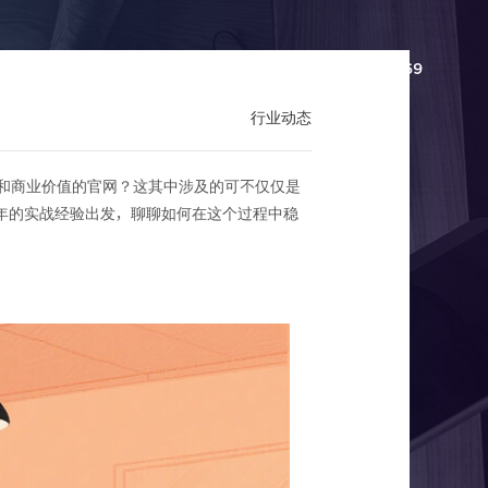
百科
联系我们
分站
136-6297-4469
行业动态
和商业价值的官网？这其中涉及的可不仅仅是
年的实战经验出发，聊聊如何在这个过程中稳
0%的实战全攻略