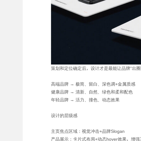
策划和定位确定后，设计才是最能让品牌“出
高端品牌 → 极简、留白、深色调+金属质感
健康品牌 → 清新、自然、绿色和柔和配色
年轻品牌 → 活力、撞色、动态效果
设计的层级感
主页焦点区域：视觉冲击+品牌Slogan
产品展示：卡片式布局+动态hover效果，增