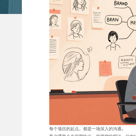
每个项目的起点，都是一场深入的沟通。