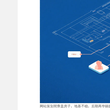
网站策划就像盖房子，地基不稳，后期再华丽