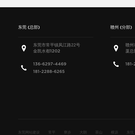
东莞 (总部)
赣州 (分部)
东莞市常平镇凤江路22号
赣州
金凯水都
厦总
1202
136-6297-4469
181-
181-2288-6265
东莞网站建设
常平
寮步
大朗
茶山
横沥
东坑