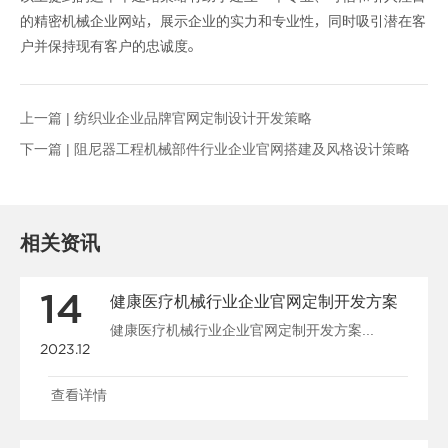
的精密机械企业网站，展示企业的实力和专业性，同时吸引潜在客
户并保持现有客户的忠诚度。
上一篇 |
纺织业企业品牌官网定制设计开发策略
下一篇 |
阻尼器工程机械部件行业企业官网搭建及风格设计策略
相关资讯
14
健康医疗机械行业企业官网定制开发方案
健康医疗机械行业企业官网定制开发方案...
2023.12
查看详情