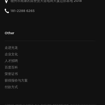
赣州市南康区陈赞贤大道电商大厦总部基地
2018
181-2288 6265
Other
走进光龙
企业文化
人才招聘
百度百科
荣誉证书
获得报价与方案
付款方式