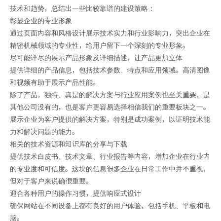
技术和趋势，总结出一些比较靠谱的建设策略：
彰显企业的专业形象
通过页面内容和风格设计展示技术实力和行业影响力，突出企业在
精密机械领域的专业性，给用户留下一个深刻的专业形象。
尽可能详尽的展示产品形象及详细描述，让产品更加立体
提供详细的产品信息，包括技术参数、特点和应用领域。高清图像
和视频有助于展示产品性能。
除了产品，独特、真是的解决方案与行业应用案例也至关重要，是
其他公司没有的，也是客户更容易选择相信我们的重要板块之一。
展示企业为客户提供的解决方案，特别是成功案例，以证明技术能
力和解决问题的能力。
相关的技术资源和知识库的分享与下载
提供技术白皮书、技术文章、行业报告等内容，增加企业在行业内
的专业度和可信度。这块的信息很多企业在日常工作中并不重视，
但对于客户来说确很重要。
迎合各种用户的操作习惯，提供响应式设计
确保网站在不同设备上都有良好的用户体验，包括手机、平板和电
脑。